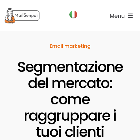
Salta
al
Menu
contenuto
Funzionalità
Email marketing
Piani
Segmentazione
Chi
Siamo
del mercato:
come
raggruppare i
tuoi clienti