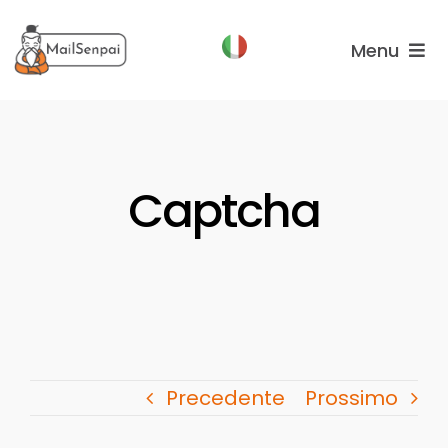
Salta
al
Menu
contenuto
Funzionalità
Piani
Captcha
Chi
Siamo
Precedente
Prossimo