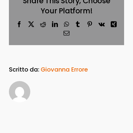
Share This Story, Choose
Your Platform!
Facebook
X
Reddit
LinkedIn
WhatsApp
Tumblr
Pinterest
Vk
Xing
Email
Scritto da:
Giovanna Errore