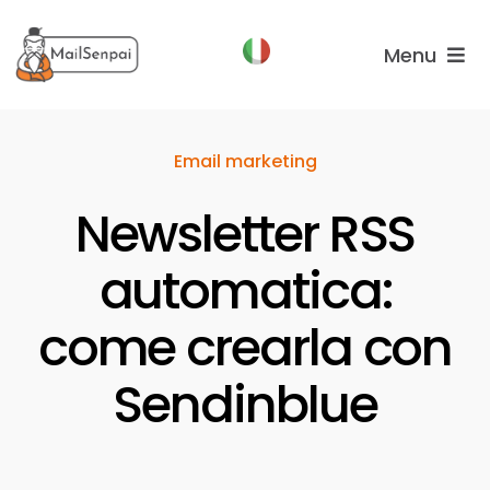
Salta
al
Menu
contenuto
Funzionalità
Email marketing
Piani
Newsletter RSS
Chi
Siamo
automatica:
come crearla con
Sendinblue