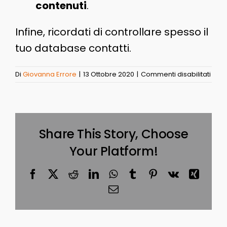
contenuti
.
Infine, ricordati di controllare spesso il
tuo database contatti.
su
Di
Giovanna Errore
|
13 Ottobre 2020
|
Commenti disabilitati
Black
Share This Story, Choose
Your Platform!
Facebook
X
Reddit
LinkedIn
WhatsApp
Tumblr
Pinterest
Vk
Xing
Email