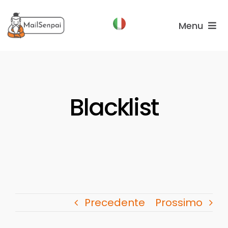
Salta
al
Menu
contenuto
Funzionalità
Piani
Blacklist
Chi
Siamo
Precedente
Prossimo