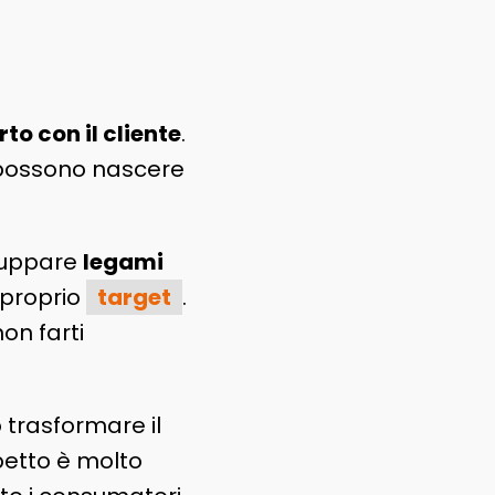
to con il cliente
.
 possono nascere
luppare
legami
 proprio
target
.
on farti
 trasformare il
petto è molto