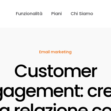
Funzionalità
Piani
Chi Siamo
Email marketing
Customer
agement: cr
a relazione con