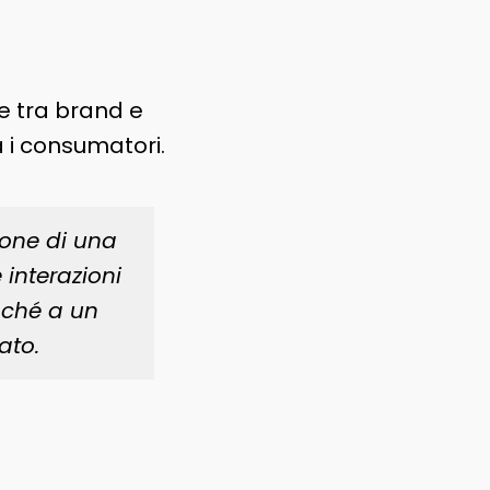
e tra brand e
a i consumatori.
ione di una
 interazioni
nché a un
ato.