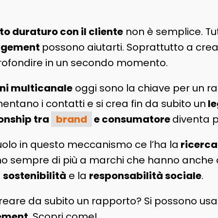
o duraturo con il cliente
non è semplice. Tu
gagement
possono aiutarti. Soprattutto a cre
profondire in un secondo momento.
oni multicanale
oggi sono la chiave per un r
tano i contatti e si crea fin da subito un
le
ionship tra
brand
e consumatore
diventa p
olo in questo meccanismo ce l’ha la
ricerca
dano sempre di più a marchi che hanno anche d
a
sostenibilità
e la
responsabilità sociale
.
reare da subito un rapporto? Si possono usa
ement
. Scopri come!