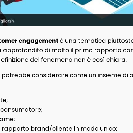
tomer engagement
è una tematica piuttost
approfondito di molto il primo rapporto con i
efinizione del fenomeno non è così chiara.
 potrebbe considerare come un insieme di at
nte;
l consumatore;
game;
l rapporto brand/cliente in modo unico;