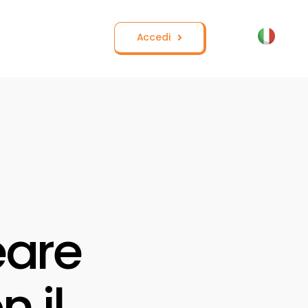
Accedi
eare
 il