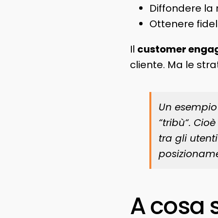
Diffondere la 
Ottenere fidel
Il
customer enga
cliente. Ma le str
Un esempio 
“
tribù
“. Cio
tra gli uten
posizionamen
A cosa 