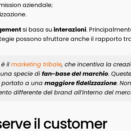
mission aziendale;
izzazione.
gement
si basa su
interazioni
. Principalment
ategie possono sfruttare anche il rapporto tr
è il
marketing tribale
, che incentiva la creaz
è una specie di
fan-base del marchio
. Queste
ti portato a una
maggiore fidelizzazione
. No
to differente del brand all’interno del merc
serve il customer