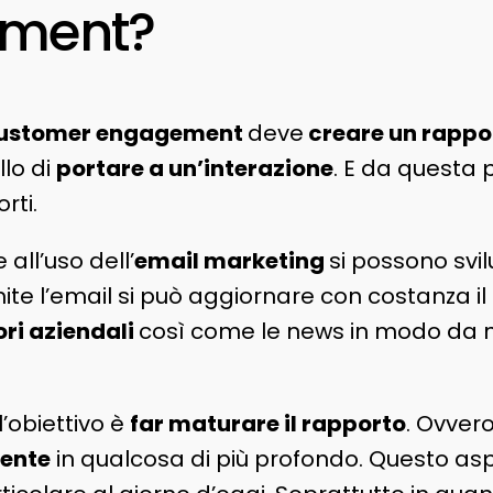
ment?
ustomer engagement
deve
creare un rappor
llo di
portare a un’interazione
. E da questa
rti.
all’uso dell’
email marketing
si possono svi
mite l’email si può aggiornare con costanza il
ori aziendali
così come le news in modo da n
’obiettivo è
far maturare il rapporto
. Ovvero
iente
in qualcosa di più profondo. Questo as