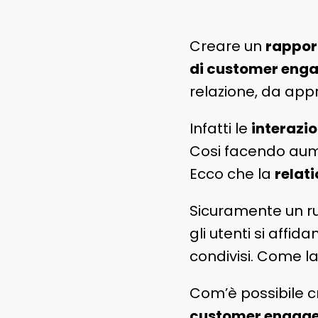
Creare un
rapport
di customer en
relazione, da ap
Infatti le
interazi
Cosi facendo aumen
Ecco che la
relat
Sicuramente un ru
gli utenti si affi
condivisi. Come l
Com’è possibile c
customer engag