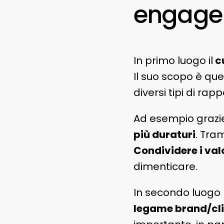
engage
In primo luogo il
c
Il suo scopo è que
diversi tipi di rappo
Ad esempio grazie 
più duraturi
. Tra
Condividere i val
dimenticare.
In secondo luogo l
legame brand/cl