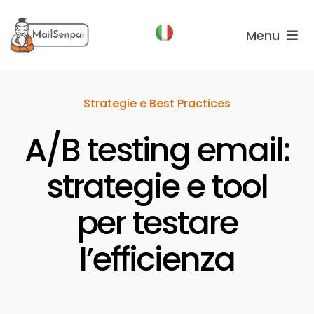
Salta
al
Menu
contenuto
Funzionalità
Strategie e Best Practices
Piani
A/B testing email:
Chi
Siamo
strategie e tool
per testare
l’efficienza