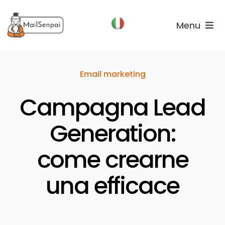
Salta
al
Menu
contenuto
Funzionalità
Email marketing
Piani
Campagna Lead
Chi
Siamo
Generation:
come crearne
una efficace