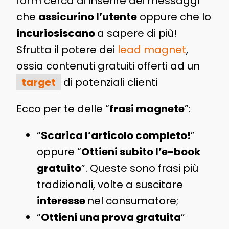
form cerca di inserire dei messaggi
che
assicurino l’utente
oppure che lo
incuriosiscano
a sapere di più!
Sfrutta il potere dei
lead magnet
,
ossia contenuti gratuiti offerti ad un
target
di potenziali clienti
Ecco per te delle “
frasi magnete
”:
“
Scarica l’articolo completo!
”
oppure “
Ottieni subito l’e-book
gratuito
”. Queste sono frasi più
tradizionali, volte a suscitare
interesse
nel consumatore;
“
Ottieni una prova gratuita
”