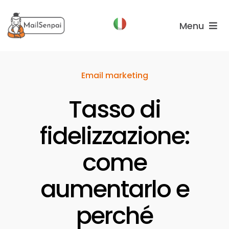
Salta
al
Menu
contenuto
Funzionalità
Email marketing
Piani
Tasso di
Chi
Siamo
fidelizzazione:
come
aumentarlo e
perché