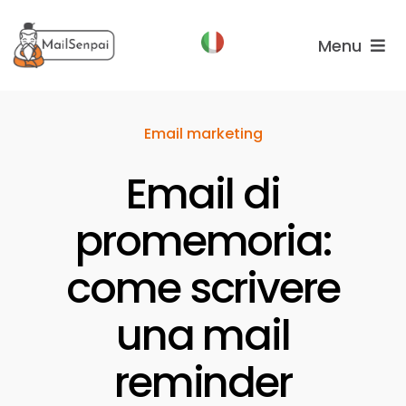
Salta
al
Menu
contenuto
Funzionalità
Email marketing
Piani
Email di
Chi
Siamo
promemoria:
come scrivere
una mail
reminder