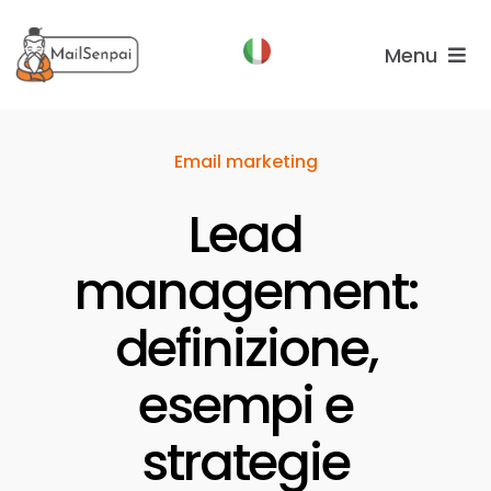
Salta
al
Menu
contenuto
Funzionalità
Email marketing
Piani
Lead
Chi
Siamo
management:
definizione,
esempi e
strategie