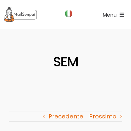
Salta
al
Menu
contenuto
Funzionalità
Piani
SEM
Chi
Siamo
Precedente
Prossimo