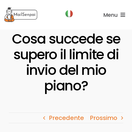
Salta
al
Menu
contenuto
Funzionalità
Cosa succede se
supero il limite di
Piani
Chi
invio del mio
Siamo
piano?
Precedente
Prossimo