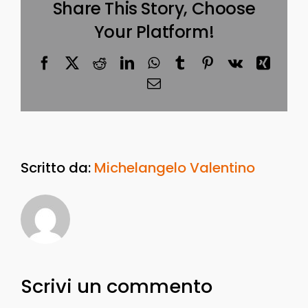
Share This Story, Choose
Your Platform!
Facebook
X
Reddit
LinkedIn
WhatsApp
Tumblr
Pinterest
Vk
Xing
Email
Scritto da:
Michelangelo Valentino
Scrivi un commento