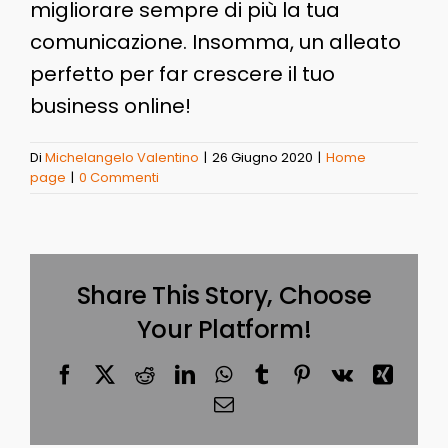
migliorare sempre di più la tua
comunicazione. Insomma, un alleato
perfetto per far crescere il tuo
business online!
Di
Michelangelo Valentino
|
26 Giugno 2020
|
Home
page
|
0 Commenti
Share This Story, Choose
Your Platform!
Facebook
X
Reddit
LinkedIn
WhatsApp
Tumblr
Pinterest
Vk
Xing
Email