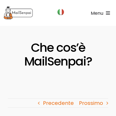
Salta
al
Menu
contenuto
Funzionalità
Che cos’è
Piani
Chi
MailSenpai?
Siamo
Precedente
Prossimo