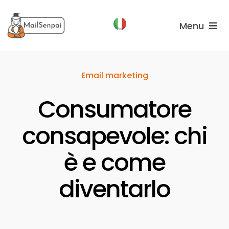
Salta
al
Menu
contenuto
Funzionalità
Email marketing
Piani
Consumatore
Chi
Siamo
consapevole: chi
è e come
diventarlo