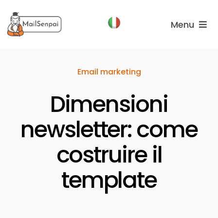
Salta
al
Menu
contenuto
Funzionalità
Email marketing
Piani
Dimensioni
Chi
Siamo
newsletter: come
costruire il
template